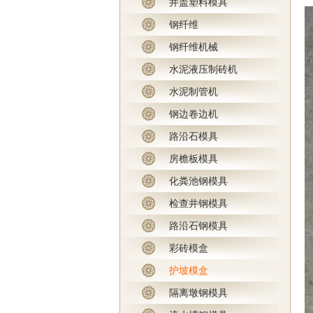
井盖塑料模具
钢纤维
钢纤维机械
水泥液压制砖机
水泥制管机
钢边卷边机
路沿石模具
房檐板模具
化粪池钢模具
检查井钢模具
路沿石钢模具
彩砖模盒
护坡模盒
隔离墩钢模具