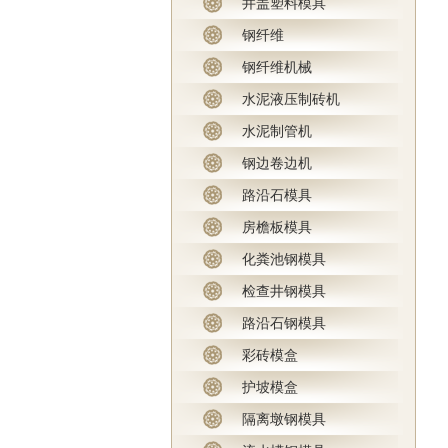
井盖塑料模具
钢纤维
钢纤维机械
水泥液压制砖机
水泥制管机
钢边卷边机
路沿石模具
房檐板模具
化粪池钢模具
检查井钢模具
路沿石钢模具
彩砖模盒
护坡模盒
隔离墩钢模具